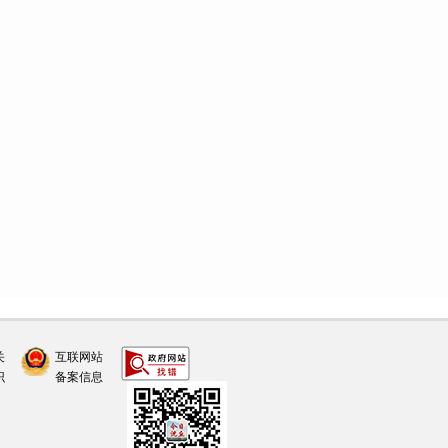
3年既有建筑节能改造项目可行性研
查意见书
2024-07-24
2024-07-23
筑能效提升工程项目土地预审、选
预审、选址意见书的情况说明
关
互联网站
工程可行性研究报告的批复
2024-
识
备案信息