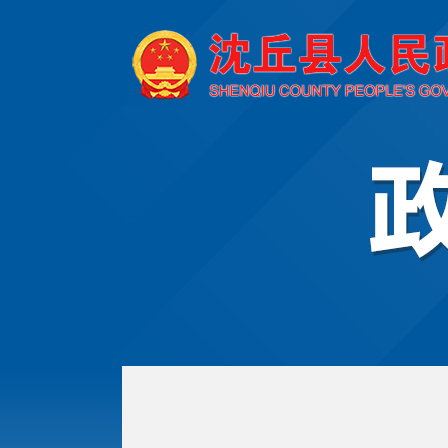
欢
迎
进
入
沈
丘
县
人
民
政
府,
盲
人
用
户
使
用
操
作
智
能