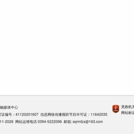
沈丘县发展和改革委员会关于对周口市冬季清洁取暖沈丘县202
究报告的批复
2024-07-25
沈丘县住房和城乡建设局关于周口市冬季清洁取暖项目的节能审
沈丘县住房和城乡建设局关于周口市冬季清洁取暖项目的证明
沈丘县住房和城乡建设局关于周口市冬季清洁取暖沈丘县既有建
址意见书的情况说明
2024-07-22
关于周口市冬季清洁取暖沈丘县既有建筑能效提升工程项目土地
2024-07-19
党政机
县融媒体中心
沈丘县发展和改革委员会关于对沈丘县卞路口乡闫楼村道路改建
网站标
证编号：41120201607 信息网络传播视听节目许可证：11642035
07-15
26 网站运维电话 0394-5222096 邮箱: sqrmtzx@163.com
沈丘县2024年重大建设项目施工有关信息
2024-05-07