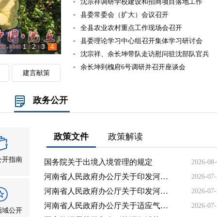
沈宗祥调研学校建设和招商项目落地工作
县委常委会（扩大）会议召开
全县农业农村重点工作现场会召开
县委理论学习中心组召开集体学习研讨会
1
2
3
4
沈宗祥、余长坤带队走访慰问驻沈部队官兵
余长坤到槐府6号调研并召开座谈会
建言献策
政务公开
政策文件
政策解读
公开指南
国务院关于出境入境管理的规定
2026-08
河南省人民政府办公厅关于印发河南省建立长期护理保险制度实施方案的通知
2026-07
河南省人民政府办公厅关于印发河南省普通干线公路穿城路段改建行动方案（2026—2028年）的通知
2026-07
河南省人民政府办公厅关于适应气候变化提升粮食生产防灾减灾救灾能力的指导意见
2026-07
领域公开