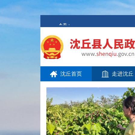
欢
迎
进
入
沈
丘
县
人
民
政
府,
盲
人
用
沈丘首页
走进沈丘
户
使
用
操
作
智
能
引
导，
请
按