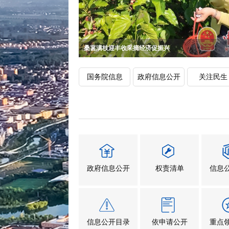
快
捷
键
Ctrl+Alt+9
桑葚满枝迎丰收采摘经济促振兴
爱心企业为一线户外工作者捐赠防暑物资
“劳模工匠进校园匠星永耀新周口”主题宣讲…
童心迎“六一”书香送好礼
国务院信息
政府信息公开
关注民生
政府信息公开
权责清单
信息
信息公开目录
依申请公开
重点