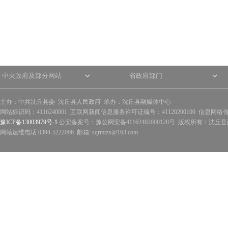
主办：中共沈丘县委 沈丘县人民政府 承办：沈丘县融媒体中心
网站标识码：4116240001 互联网新闻信息服务许可证编号：41120200100 信息网络
豫ICP备13003979号-1
公安备案号：豫公网安备41162402000128号 版权所有：沈丘县政
网站运维电话 0394-5222096 邮箱: sqrmtzx@163.com