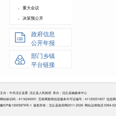
·
重大会议
沈丘县人
·
决策预公开
设 管理办
效】
2020
政府信息
公开年报
沈丘县人
意见 沈政
部门乡镇
平台链接
沈丘县人
业升级改造
效】
2019
主办：中共沈丘县委 沈丘县人民政府 承办：沈丘县融媒体中心
网站标识码：4116240001 互联网新闻信息服务许可证编号：41120201607 信息
沈丘县人
豫ICP备13003979号-1
版权所有：沈丘县政府网2011-2026 网站运维电话 0394-522209
展意见的通