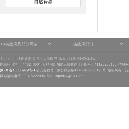
自然资源
统计信息
交通运输
旅游
主办：中共沈丘县委 沈丘县人民政府 承办：沈丘县融媒体中心
水利
网站标识码：4116240001 互联网新闻信息服务许可证编号：41120200100 信息
豫ICP备13003979号-1
公安备案号：豫公网安备41162402000128号 版权所有：沈丘
公共企事业单位
网站运维电话 0394-5222096 邮箱: sqrmtzx@163.com
基本医疗卫生
社会福利
产品质量监管