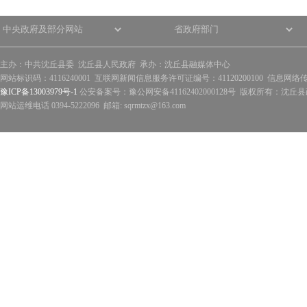
主办：中共沈丘县委 沈丘县人民政府 承办：沈丘县融媒体中心
网站标识码：4116240001 互联网新闻信息服务许可证编号：41120200100 信息网络
豫ICP备13003979号-1
公安备案号：豫公网安备41162402000128号 版权所有：沈丘县政
网站运维电话 0394-5222096 邮箱: sqrmtzx@163.com