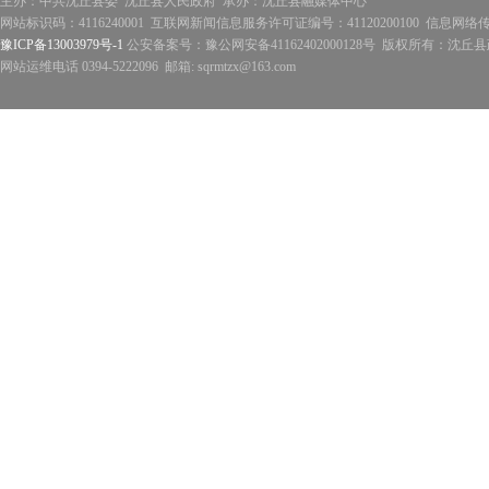
主办：中共沈丘县委 沈丘县人民政府 承办：沈丘县融媒体中心
网站标识码：4116240001 互联网新闻信息服务许可证编号：41120200100 信息网络
豫ICP备13003979号-1
公安备案号：豫公网安备41162402000128号 版权所有：沈丘县政
网站运维电话 0394-5222096 邮箱: sqrmtzx@163.com