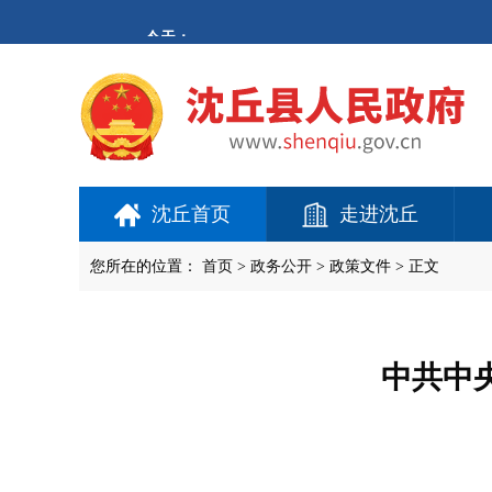
欢
迎
进
入
沈
丘
县
人
民
政
府,
沈丘首页
走进沈丘
盲
人
用
您所在的位置：
首页
>
政务公开
> 政策文件 > 正文
户
使
用
操
作
中共中
智
能
引
导，
请
按