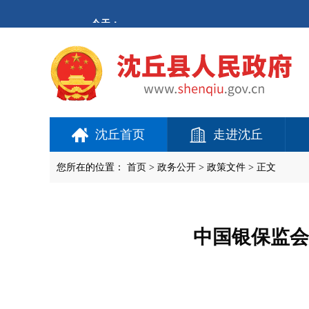
欢
迎
进
入
沈
丘
县
人
民
政
府,
沈丘首页
走进沈丘
盲
人
用
您所在的位置：
首页
>
政务公开
> 政策文件 > 正文
户
使
用
操
作
中国银保监会
智
能
引
导，
请
按