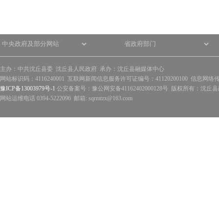
主办：中共沈丘县委 沈丘县人民政府 承办：沈丘县融媒体中心
网站标识码：4116240001 互联网新闻信息服务许可证编号：41120200100 信息网络
豫ICP备13003979号-1
公安备案号：豫公网安备41162402000128号 版权所有：沈丘县政
网站运维电话 0394-5222096 邮箱: sqrmtzx@163.com