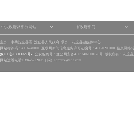
主办：中共沈丘县委 沈丘县人民政府 承办：沈丘县融媒体中心
网站标识码：4116240001 互联网新闻信息服务许可证编号：41120200100 信息网络
豫ICP备13003979号-1
公安备案号：豫公网安备41162402000128号 版权所有：沈丘县政
网站运维电话 0394-5222096 邮箱: sqrmtzx@163.com