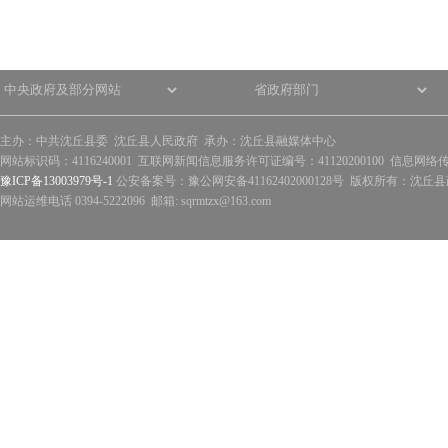
主办：中共沈丘县委 沈丘县人民政府 承办：沈丘县融媒体中心
网站标识码：4116240001 互联网新闻信息服务许可证编号：41120200100 信息网络
豫ICP备13003979号-1
公安备案号：豫公网安备41162402000128号 版权所有：沈丘县政
网站运维电话 0394-5222096 邮箱: sqrmtzx@163.com