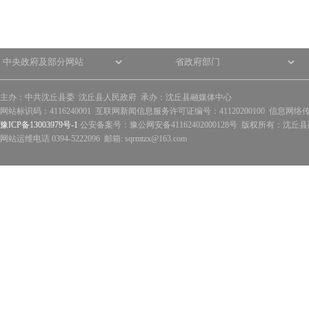
主办：中共沈丘县委 沈丘县人民政府 承办：沈丘县融媒体中心
网站标识码：4116240001 互联网新闻信息服务许可证编号：41120200100 信息网络
豫ICP备13003979号-1
公安备案号：豫公网安备41162402000128号 版权所有：沈丘县政
网站运维电话 0394-5222096 邮箱: sqrmtzx@163.com