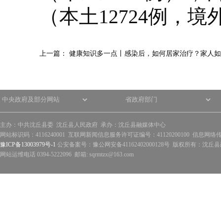
（本土12724例，境
上一篇：
健康知识多一点丨感染后，如何居家治疗？家人如
主办：中共沈丘县委 沈丘县人民政府 承办：沈丘县融媒体中心
网站标识码：4116240001 互联网新闻信息服务许可证编号：41120200100 信息网络
豫ICP备13003979号-1
公安备案号：豫公网安备41162402000128号 版权所有：沈丘县政
网站运维电话 0394-5222096 邮箱: sqrmtzx@163.com