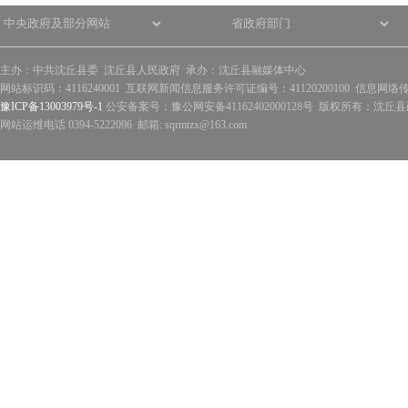
主办：中共沈丘县委 沈丘县人民政府 承办：沈丘县融媒体中心
网站标识码：4116240001 互联网新闻信息服务许可证编号：41120200100 信息网络
豫ICP备13003979号-1
公安备案号：豫公网安备41162402000128号 版权所有：沈丘县政
网站运维电话 0394-5222096 邮箱: sqrmtzx@163.com