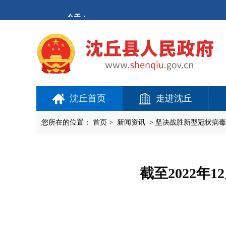
欢
迎
进
入
沈
丘
县
人
民
政
府,
沈丘首页
走进沈丘
盲
人
用
您所在的位置：
首页
>
新闻资讯
>
坚决战胜新型冠状病毒
户
使
用
操
作
截至2022年
智
能
引
导，
请
按