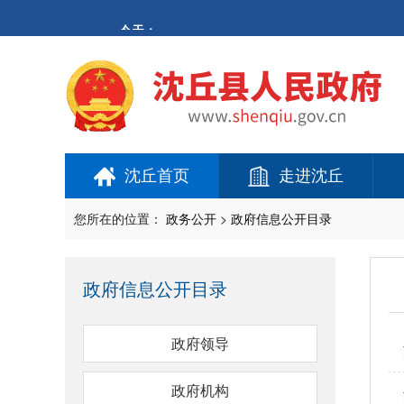
欢
迎
进
入
沈
丘
县
人
民
沈丘首页
走进沈丘
政
府,
盲
您所在的位置：
政务公开
>
政府信息公开目录
人
用
户
政府信息公开目录
使
用
操
政府领导
作
智
能
政府机构