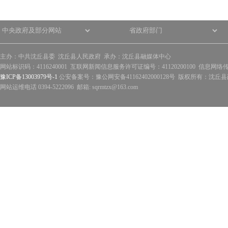
主办：中共沈丘县委 沈丘县人民政府 承办：沈丘县融媒体中心
网站标识码：4116240001 互联网新闻信息服务许可证编号：41120200100 信息网络
豫ICP备13003979号-1
公安备案号：豫公网安备41162402000128号 版权所有：沈丘县政
网站运维电话 0394-5222096 邮箱: sqrmtzx@163.com