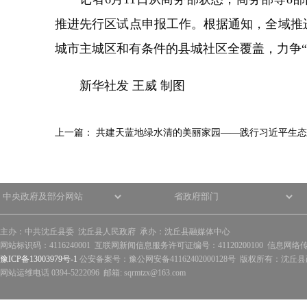
推进先行区试点申报工作。根据通知，全域推
城市主城区和有条件的县城社区全覆盖，力争“
新华社发 王威 制图
上一篇：
共建天蓝地绿水清的美丽家园——践行习近平生态
主办：中共沈丘县委 沈丘县人民政府 承办：沈丘县融媒体中心
网站标识码：4116240001 互联网新闻信息服务许可证编号：41120200100 信息网络
豫ICP备13003979号-1
公安备案号：豫公网安备41162402000128号 版权所有：沈丘县政
网站运维电话 0394-5222096 邮箱: sqrmtzx@163.com