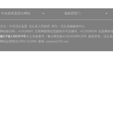
主办：中共沈丘县委 沈丘县人民政府 承办：沈丘县融媒体中心
网站标识码：4116240001 互联网新闻信息服务许可证编号：41120200100 信息网络
豫ICP备13003979号-1
公安备案号：豫公网安备41162402000128号 版权所有：沈丘县政
网站运维电话 0394-5222096 邮箱: sqrmtzx@163.com