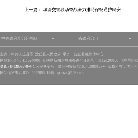
上一篇：
城管交警联动奋战全力排涝保畅通护民安
主办：中共沈丘县委 沈丘县人民政府 承办：沈丘县融媒体中心
网站标识码：4116240001 互联网新闻信息服务许可证编号：41120200100 信息网络
豫ICP备13003979号-1
公安备案号：豫公网安备41162402000128号 版权所有：沈丘县政
网站运维电话 0394-5222096 邮箱: sqrmtzx@163.com