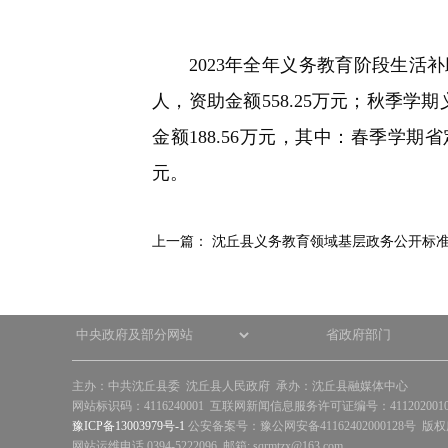
快
捷
键
2023年全年义务教育阶段生活补助共
Ctrl+Alt+9
人，资助金额558.25万元；秋季学期
金额188.56万元，其中：春季学期省
元。
上一篇：
沈丘县义务教育领域基层政务公开标
主办：中共沈丘县委 沈丘县人民政府 承办：沈丘县融媒体中心
网站标识码：4116240001 互联网新闻信息服务许可证编号：41120200
豫ICP备13003979号-1
公安备案号：豫公网安备41162402000128号 版
网站运维电话 0394-5222096 邮箱: sqrmtzx@163.com