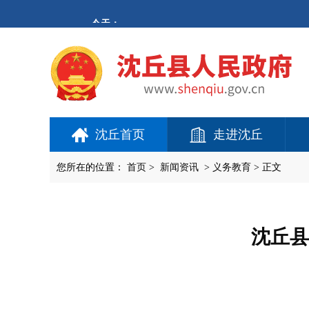
欢
迎
进
入
沈
丘
县
人
民
政
府,
沈丘首页
走进沈丘
盲
人
用
您所在的位置：
首页
>
新闻资讯
>
义务教育
> 正文
户
使
用
操
作
沈丘县
智
能
引
导，
请
按