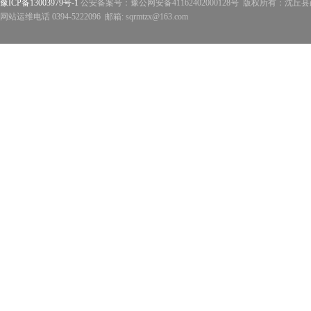
豫ICP备13003979号-1
公安备案号：豫公网安备41162402000128号 版权所有：沈丘县政
网站运维电话 0394-5222096 邮箱: sqrmtzx@163.com