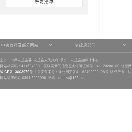
权责清单
行政许可和其他对外管理服务信息
行政许可和其他对外管理服务的依
据、条件、程序
处罚/强制信息
主办：中共沈丘县委 沈丘县人民政府 承办：沈丘县融媒体中心
网站标识码：4116240001 互联网新闻信息服务许可证编号：41120200100 信息
豫ICP备13003979号-1
公安备案号：豫公网安备41162402000128号 版权所有：沈丘
处罚/强制的依据、条件、程序
网站运维电话 0394-5222096 邮箱: sqrmtzx@163.com
财政预决算
政府采购
社会救助