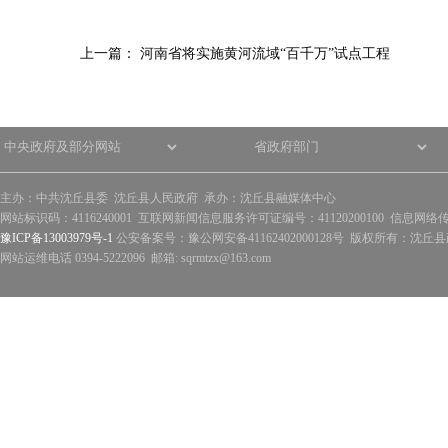
上一篇：
河南省将实施黄河流域“百千万”试点工程
主办：中共沈丘县委 沈丘县人民政府 承办：沈丘县融媒体中心
网站标识码：4116240001 互联网新闻信息服务许可证编号：41120200100 信息网络
豫ICP备13003979号-1
公安备案号：豫公网安备41162402000128号 版权所有：沈丘县政
网站运维电话 0394-5222096 邮箱: sqrmtzx@163.com