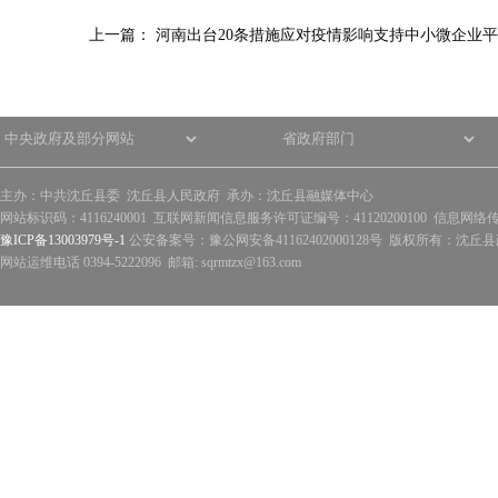
上一篇：
河南出台20条措施应对疫情影响支持中小微企业
主办：中共沈丘县委 沈丘县人民政府 承办：沈丘县融媒体中心
网站标识码：4116240001 互联网新闻信息服务许可证编号：41120200100 信息网络
豫ICP备13003979号-1
公安备案号：豫公网安备41162402000128号 版权所有：沈丘县政
网站运维电话 0394-5222096 邮箱: sqrmtzx@163.com