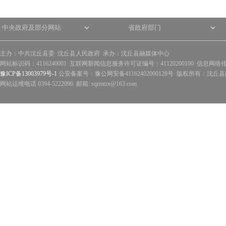
主办：中共沈丘县委 沈丘县人民政府 承办：沈丘县融媒体中心
网站标识码：4116240001 互联网新闻信息服务许可证编号：41120200100 信息网络
豫ICP备13003979号-1
公安备案号：豫公网安备41162402000128号 版权所有：沈丘县政
网站运维电话 0394-5222096 邮箱: sqrmtzx@163.com