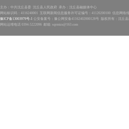
主办：中共沈丘县委 沈丘县人民政府 承办：沈丘县融媒体中心
网站标识码：4116240001 互联网新闻信息服务许可证编号：41120200100 信息网络
豫ICP备13003979号-1
公安备案号：豫公网安备41162402000128号 版权所有：沈丘县政
网站运维电话 0394-5222096 邮箱: sqrmtzx@163.com