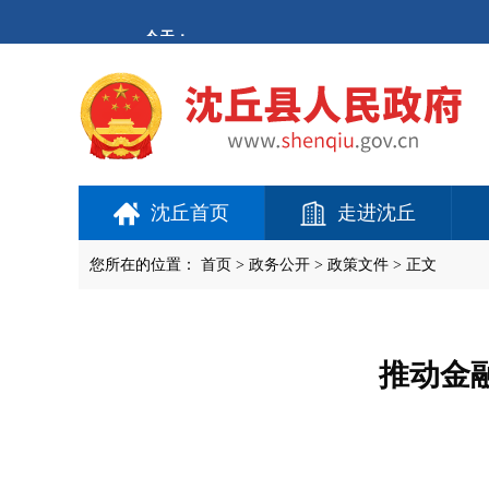
欢
迎
进
入
沈
丘
县
人
民
政
府,
沈丘首页
走进沈丘
盲
人
用
您所在的位置：
首页
>
政务公开
> 政策文件 > 正文
户
使
用
操
作
推动金
智
能
引
导，
请
按