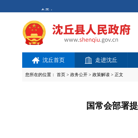
欢
迎
进
入
沈
丘
县
人
民
政
府,
沈丘首页
走进沈丘
盲
人
用
您所在的位置：
首页
>
政务公开
> 政策解读 > 正文
户
使
用
操
作
国常会部署提
智
能
引
导，
请
按