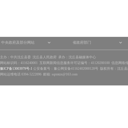
主办：中共沈丘县委 沈丘县人民政府 承办：沈丘县融媒体中心
网站标识码：4116240001 互联网新闻信息服务许可证编号：41120200100 信息网络
豫ICP备13003979号-1
公安备案号：豫公网安备41162402000128号 版权所有：沈丘县政
网站运维电话 0394-5222096 邮箱: sqrmtzx@163.com