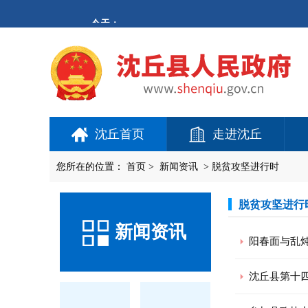
欢
迎
进
入
沈
丘
县
人
民
政
府,
沈丘首页
走进沈丘
盲
人
用
您所在的位置：
首页
>
新闻资讯
>
脱贫攻坚进行时
户
使
用
脱贫攻坚进行
操
新闻资讯
作
智
阳春面与乱
能
引
沈丘县第十
导，
请
按