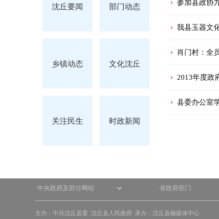
参加县政协
快
沈丘要闻
部门动态
捷
键
我县玉器文
Ctrl+Alt+9
肖门村：全
乡镇动态
文化沈丘
2013年度
县委办公室
关注民生
时政新闻
主办：中共沈丘县委 沈丘县人民政府 承办：沈丘县融媒体中心