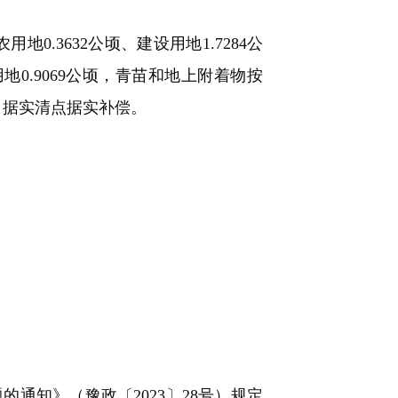
地0.3632公顷、建设用地1.7284公
地0.9069公顷，青苗和地上附着物按
）据实清点据实补偿。
知》（豫政〔2023〕28号）规定