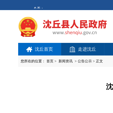
欢
迎
进
入
沈
丘
县
人
民
政
府,
沈丘首页
走进沈丘
盲
人
用
您所在的位置：
首页
>
新闻资讯
>
公告公示
> 正文
户
使
用
操
作
沈
智
能
引
导，
请
按