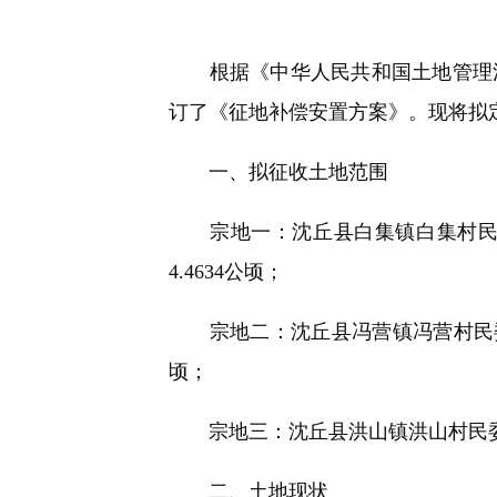
快
捷
键
根据《中华人民共和国土地管理法
Ctrl+Alt+9
订了《征地补偿安置方案》。现将拟
一、拟征收土地范围
宗地一：沈丘县白集镇白集村民委
4.4634公顷；
宗地二：沈丘县冯营镇冯营村民委员
顷；
宗地三：沈丘县洪山镇洪山村民委员
二、土地现状