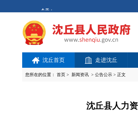
欢
迎
进
入
沈
丘
县
人
民
政
府,
沈丘首页
走进沈丘
盲
人
用
您所在的位置：
首页
>
新闻资讯
>
公告公示
> 正文
户
使
用
操
作
沈丘县人力资
智
能
引
导，
请
按