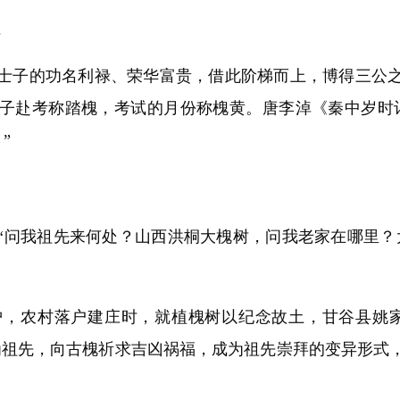
征
子的功名利禄、荣华富贵，借此阶梯而上，博得三公之
子赴考称踏槐，考试的月份称槐黄。唐李淖《秦中岁时
”
问我祖先来何处？山西洪桐大槐树，问我老家在哪里？大
农村落户建庄时，就植槐树以纪念故土，甘谷县姚家
为祖先，向古槐祈求吉凶祸福，成为祖先崇拜的变异形式