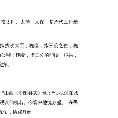
指太师、太傅、太保，是周代三种最
指执政大臣；槐位，指三公之位；槐
的公卿；槐绶，指三公的印绶；槐岳，
宅第。
”山西《汾阳县志》载：“仙槐观在城
观以仙槐名。今观中他愧亦盛。”在民
保佑，请赐丹药。