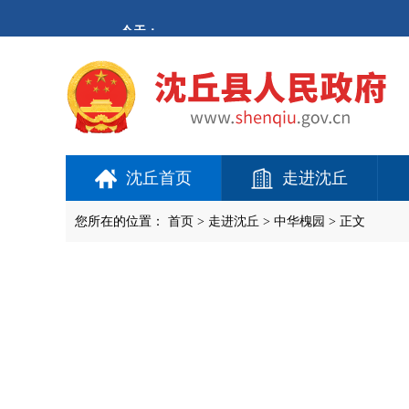
欢
迎
进
入
沈
丘
县
人
民
政
府,
沈丘首页
走进沈丘
盲
人
用
您所在的位置：
首页
>
走进沈丘
>
中华槐园
> 正文
户
使
用
操
作
智
能
引
导，
请
按