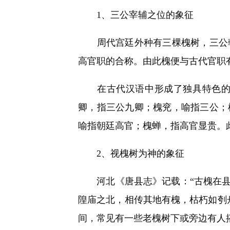
快
1、三公宰辅之位的象征
捷
键
Ctrl+Alt+9
周代宫廷外种有三棵槐树，三公朝
高官职的合称。由此槐便与古代官职
在古代汉语中形成了独具特色的槐
卿，指三公九卿；槐兖，喻指三公；
喻指朝廷高官；槐蝉，指高官显贵。
2、视槐树为神的象征
河北《唐县志》记载：“古槐在县署
隍庙之北，相传其地有槐，枯朽如刳
间，常见有一些老槐树下或旁边有人