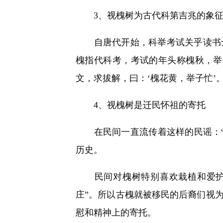
3、视槐树为古代科第吉兆的象
自唐代开始，科举考试关乎读书士
槐指代科考，考试的年头称槐秋，举
文，求拔解，曰：‘槐花黄，举子忙’。
4、视槐树是迁民怀祖的寄托
在民间一直流传着这样的民谣：“
历史。
民间对槐树特别喜欢栽植和爱护，
庄”。所以古槐就被移民的后裔们视
慰和精神上的寄托。