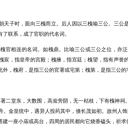
天子时，面向三槐而立。后人因以三槐喻三公。三公是
有了联系，成了官职的代名词。
官相连的名词。如槐鼎。比喻三公或三公之位，亦泛
槐宸，指皇帝的宫殿；槐掖，指宫廷；槐望，指有声誉
此外，槐府，是指三公的官署或宅第；槐第，是指三公的
二堂东，大数围，高耸旁阴，无一枯枝，下有槐神祠。
舟。金皇统中，遇异人投药其中，倏长茂如初。故州人饰
搭建一座小庙或高台，四周的居民都向它烧香磕头，祈求