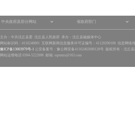
主办：中共沈丘县委 沈丘县人民政府 承办：沈丘县融媒体中心
网站标识码：4116240001 互联网新闻信息服务许可证编号：41120200100 信息网络
豫ICP备13003979号-1
公安备案号：豫公网安备41162402000128号 版权所有：沈丘县政
网站运维电话 0394-5222096 邮箱: sqrmtzx@163.com