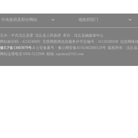
主办：中共沈丘县委 沈丘县人民政府 承办：沈丘县融媒体中心
网站标识码：4116240001 互联网新闻信息服务许可证编号：41120200100 信息网络
豫ICP备13003979号-1
公安备案号：豫公网安备41162402000128号 版权所有：沈丘县政
网站运维电话 0394-5222096 邮箱: sqrmtzx@163.com