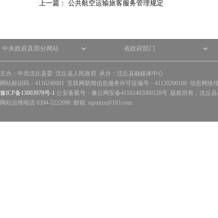
上一篇：
公共航空运输旅客服务管理规定
主办：中共沈丘县委 沈丘县人民政府 承办：沈丘县融媒体中心
网站标识码：4116240001 互联网新闻信息服务许可证编号：41120200100 信息网络
豫ICP备13003979号-1
公安备案号：豫公网安备41162402000128号 版权所有：沈丘县政
网站运维电话 0394-5222096 邮箱: sqrmtzx@163.com