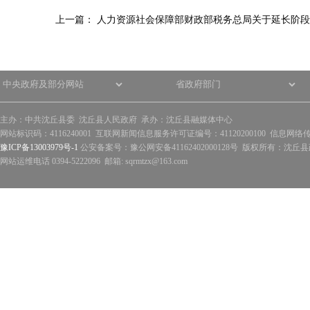
上一篇：
人力资源社会保障部财政部税务总局关于延长阶段
主办：中共沈丘县委 沈丘县人民政府 承办：沈丘县融媒体中心
网站标识码：4116240001 互联网新闻信息服务许可证编号：41120200100 信息网络
豫ICP备13003979号-1
公安备案号：豫公网安备41162402000128号 版权所有：沈丘县政
网站运维电话 0394-5222096 邮箱: sqrmtzx@163.com