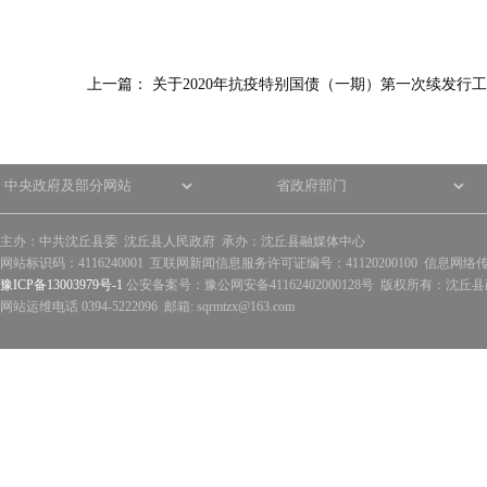
上一篇：
关于2020年抗疫特别国债（一期）第一次续发行
主办：中共沈丘县委 沈丘县人民政府 承办：沈丘县融媒体中心
网站标识码：4116240001 互联网新闻信息服务许可证编号：41120200100 信息网络
豫ICP备13003979号-1
公安备案号：豫公网安备41162402000128号 版权所有：沈丘县政
网站运维电话 0394-5222096 邮箱: sqrmtzx@163.com