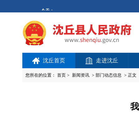
欢
迎
进
入
沈
丘
县
人
民
政
府,
沈丘首页
走进沈丘
盲
人
用
您所在的位置：
首页
>
新闻资讯
>
部门动态信息
> 正文
户
使
用
操
作
我
智
能
引
导，
请
按