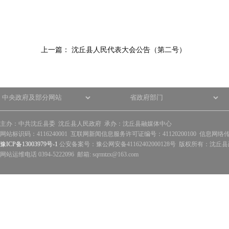
上一篇：
沈丘县人民代表大会公告（第二号）
主办：中共沈丘县委 沈丘县人民政府 承办：沈丘县融媒体中心
网站标识码：4116240001 互联网新闻信息服务许可证编号：41120200100 信息网络
豫ICP备13003979号-1
公安备案号：豫公网安备41162402000128号 版权所有：沈丘县政
网站运维电话 0394-5222096 邮箱: sqrmtzx@163.com