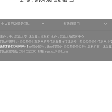
上一篇：
余长坤调研“三夏”生产工作
主办：中共沈丘县委 沈丘县人民政府 承办：沈丘县融媒体中心
网站标识码：4116240001 互联网新闻信息服务许可证编号：41120200100 信息网络
豫ICP备13003979号-1
公安备案号：豫公网安备41162402000128号 版权所有：沈丘县政
网站运维电话 0394-5222096 邮箱: sqrmtzx@163.com