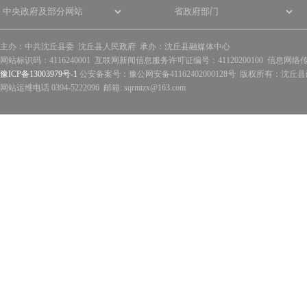
主办：中共沈丘县委 沈丘县人民政府 承办：沈丘县融媒体中心
网站标识码：4116240001 互联网新闻信息服务许可证编号：41120200100 信息网络
豫ICP备13003979号-1
公安备案号：豫公网安备41162402000128号 版权所有：沈丘县政
网站运维电话 0394-5222096 邮箱: sqrmtzx@163.com