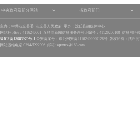
主办：中共沈丘县委 沈丘县人民政府 承办：沈丘县融媒体中心
网站标识码：4116240001 互联网新闻信息服务许可证编号：41120200100 信息网络
豫ICP备13003979号-1
公安备案号：豫公网安备41162402000128号 版权所有：沈丘县政
网站运维电话 0394-5222096 邮箱: sqrmtzx@163.com