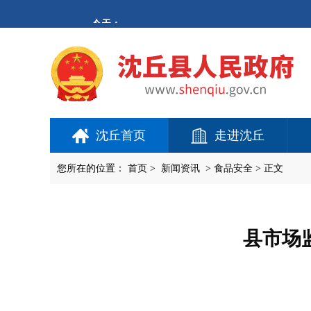
欢
迎
进
入
沈
丘
县
人
民
政
府,
沈丘首页
走进沈丘
盲
人
用
您所在的位置：
首页
>
新闻资讯
>
食品安全
> 正文
户
使
用
操
作
县市场
智
能
引
导，
请
按