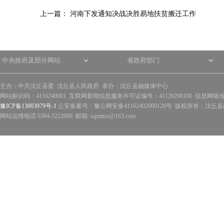
上一篇：
河南下发通知决战决胜易地扶贫搬迁工作
主办：中共沈丘县委 沈丘县人民政府 承办：沈丘县融媒体中心
网站标识码：4116240001 互联网新闻信息服务许可证编号：41120200100 信息网络
豫ICP备13003979号-1
公安备案号：豫公网安备41162402000128号 版权所有：沈丘县政
网站运维电话 0394-5222096 邮箱: sqrmtzx@163.com