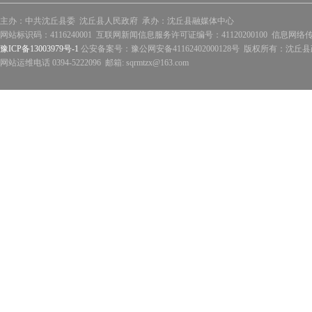
主办：中共沈丘县委 沈丘县人民政府 承办：沈丘县融媒体中心
网站标识码：4116240001 互联网新闻信息服务许可证编号：41120200100 信息网络
豫ICP备13003979号-1
公安备案号：豫公网安备41162402000128号 版权所有：沈丘县政
网站运维电话 0394-5222096 邮箱: sqrmtzx@163.com