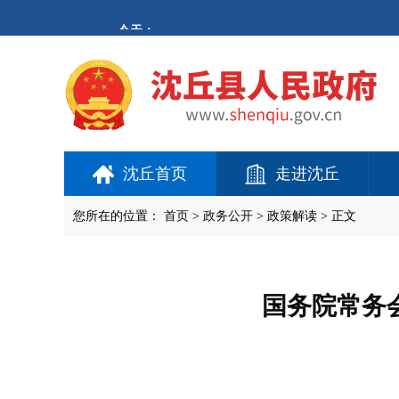
欢
迎
进
入
沈
丘
县
人
民
政
府,
沈丘首页
走进沈丘
盲
人
用
您所在的位置：
首页
>
政务公开
> 政策解读 > 正文
户
使
用
操
作
国务院常务
智
能
引
导，
请
按