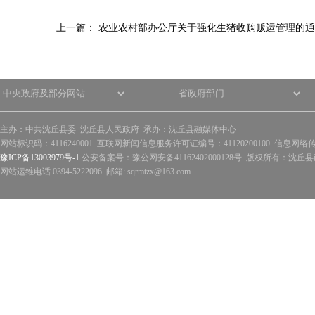
上一篇：
农业农村部办公厅关于强化生猪收购贩运管理的通
主办：中共沈丘县委 沈丘县人民政府 承办：沈丘县融媒体中心
网站标识码：4116240001 互联网新闻信息服务许可证编号：41120200100 信息网络
豫ICP备13003979号-1
公安备案号：豫公网安备41162402000128号 版权所有：沈丘县政
网站运维电话 0394-5222096 邮箱: sqrmtzx@163.com